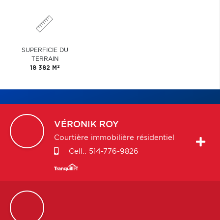
SUPERFICIE DU
TERRAIN
2
18 382 M
VÉRONIK
ROY
Courtière immobilière résidentiel
Cell.:
514-776-9826